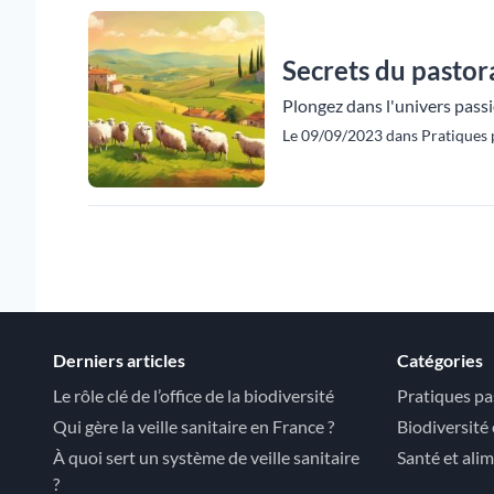
Secrets du pastora
Plongez dans l'univers passi
Le 09/09/2023 dans Pratiques p
Derniers articles
Catégories
Le rôle clé de l’office de la biodiversité
Pratiques pa
Qui gère la veille sanitaire en France ?
Biodiversité
À quoi sert un système de veille sanitaire
Santé et ali
?